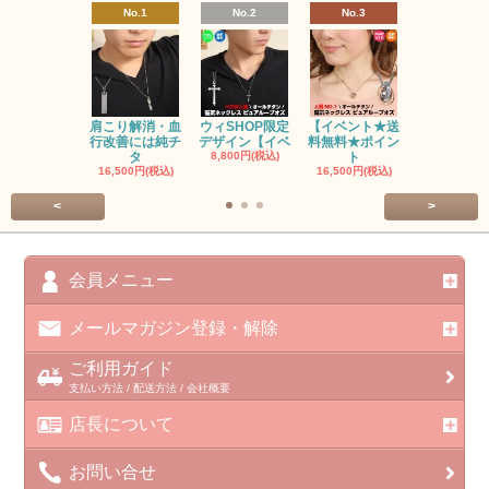
No.1
No.2
No.3
No.4
肩こり解消・血
ウィSHOP限定
【イベント★送
肩こり解消
行改善には純チ
デザイン【イベ
料無料★ポイン
行改善には
タ
8,800円(税込)
ト
タ
16,500円(税込)
16,500円(税込)
16,500円(税
<
>
会員メニュー
メールマガジン登録・解除
ご利用ガイド
支払い方法 / 配送方法 / 会社概要
店長について
お問い合せ