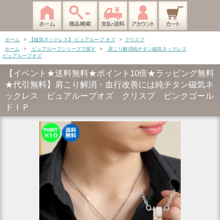
ホーム
>
【磁気ネックレス】 ピュアループ オズ
>
クリスプ
ホーム
>
ピュアループシリーズで探す
>
肩こり解消純チタン磁気ネックレス
ピュアループオズ
【イベント★送料無料★ポイント10倍★ラッピング無料
★代引無料】肩こり解消・血行改善には純チタン磁気ネ
ックレス ピュアループオズ クリスプ ピンクゴール
ドＩＰ